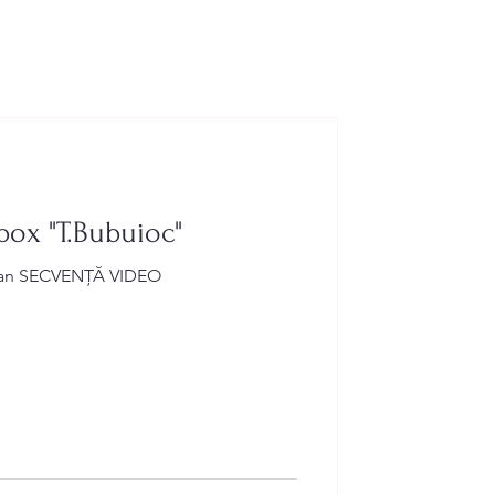
box "T.Bubuioc"
i Ruslan SECVENȚĂ VIDEO