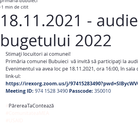
primaria-bubuieci
1 min de citit
18.11.2021 - audie
bugetului 2022
Stimați locuitori ai comunei!
Primăria comunei Bubuieci  vă invită să participaţi la audi
Evenimentul va avea loc pe 18.11.2021, ora 16:00, în sala
link-ul:
https://irexorg.zoom.us/j/97415283490?pwd=SlB
Meeting ID: 
974 1528 3490
 Passcode: 
350010
#
PărereaTaContează
#ComunitateaMEA
#USAID