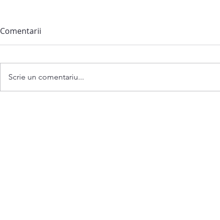
Comentarii
Scrie un comentariu...
Anunț privind convocarea
ședinței extraordinare a
Consiliului comunei
Bubuieci din 06 august 2026