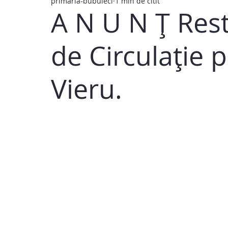
primaria-bubuieci
1 min de citit
A N U N Ț Rest
de Circulație p
Vieru.