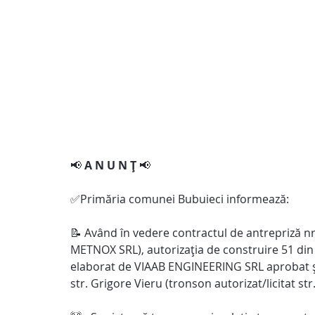
📢 
A N U N Ț
 📢
✅Primăria comunei Bubuieci informează:
📝 Având în vedere contractul de antrepriză nr.
METNOX SRL), autorizația de construire 51 din 
elaborat de VIAAB ENGINEERING SRL aprobat și v
str. Grigore Vieru (tronson autorizat/licitat st