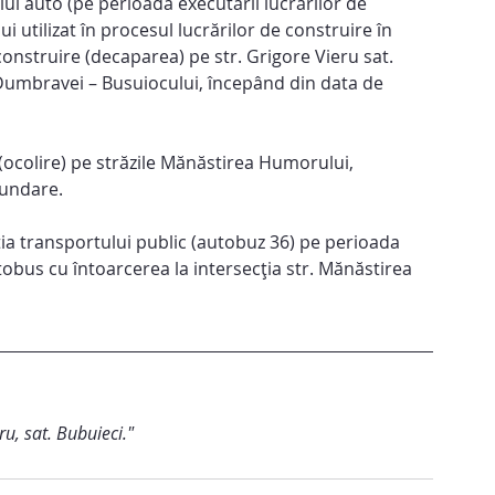
lui auto (pe perioada executării lucrărilor de 
ui utilizat în procesul lucrărilor de construire în 
onstruire (decaparea) pe str. Grigore Vieru sat. 
. Dumbravei – Busuiocului, începând din data de 
r (ocolire) pe străzile Mănăstirea Humorului, 
cundare.
ția transportului public (autobuz 36) pe perioada 
tobus cu întoarcerea la intersecția str. Mănăstirea 
eru, sat. Bubuieci."