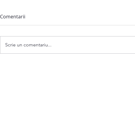
Comentarii
Scrie un comentariu...
Anunț privind convocarea
Viziunea cu 
ședinței extraordinare a
UAT Bubuiec
Consiliului comunei
Bubuieci din 06 august 2026