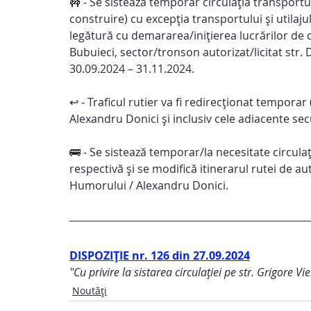
🚧 - Se sistează temporar circulația transportu
construire) cu excepția transportului și utilajul
legătură cu demararea/inițierea lucrărilor de c
Bubuieci, sector/tronson autorizat/licitat str
30.09.2024 – 31.11.2024.
↩️ - Traficul rutier va fi redirecționat tempora
Alexandru Donici și inclusiv cele adiacente se
🚌 - Se sistează temporar/la necesitate circula
respectivă și se modifică itinerarul rutei de au
Humorului / Alexandru Donici.
DISPOZIȚIE nr. 126 din 27.09.2024
"Cu privire la sistarea circulației pe str. Grigore Vi
Noutăți