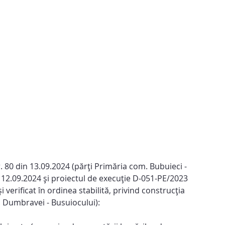
 80 din 13.09.2024 (părți Primăria com. Bubuieci - 
12.09.2024 și proiectul de execuție D-051-PE/2023 
erificat în ordinea stabilită, privind construcția 
r. Dumbravei - Busuiocului):