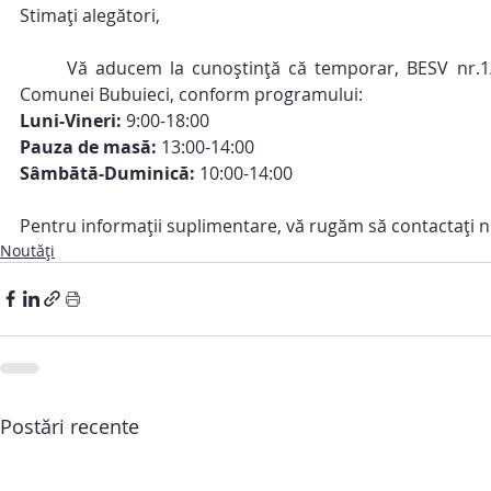
Stimați alegători,
	Vă aducem la cunoștință că temporar, BESV nr.1/279 (Centrul de Sănătate s.Bîc) activează în cadrul Primăriei 
Comunei Bubuieci, conform programului:
Luni-Vineri:
 9:00-18:00
Pauza de masă:
 13:00-14:00
Sâmbătă-Duminică:
 10:00-14:00
Pentru informații suplimentare, vă rugăm să contactați n
Noutăți
Postări recente