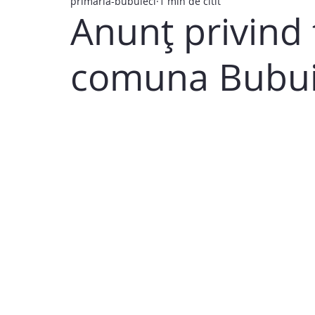
primaria-bubuieci
1 min de citit
Anunț privind 
comuna Bubui