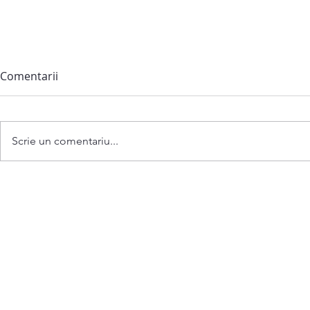
Comentarii
Scrie un comentariu...
Anunț privind convocarea
Viziunea cu 
ședinței extraordinare a
UAT Bubuiec
Consiliului comunei
Bubuieci din 06 august 2026