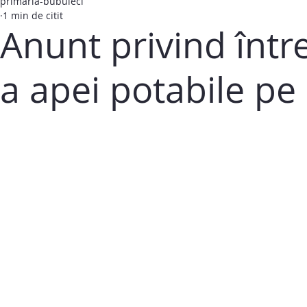
primaria-bubuieci
1 min de citit
Anunt privind într
a apei potabile pe 