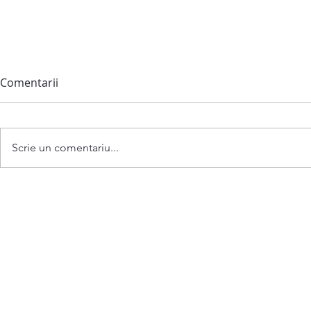
Comentarii
Scrie un comentariu...
Anunț privind convocarea
ședinței extraordinare a
Consiliului comunei
Bubuieci din 06 august 2026