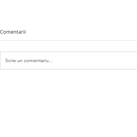
Comentarii
Scrie un comentariu...
Hramul satului Bîc și Ziua
Copilului