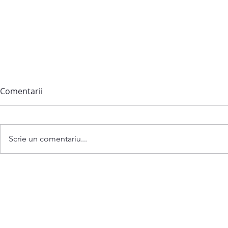
Comentarii
Scrie un comentariu...
Anunț privind convocarea
ședinței extraordinare a
Consiliului comunei
Bubuieci din 06 august 2026