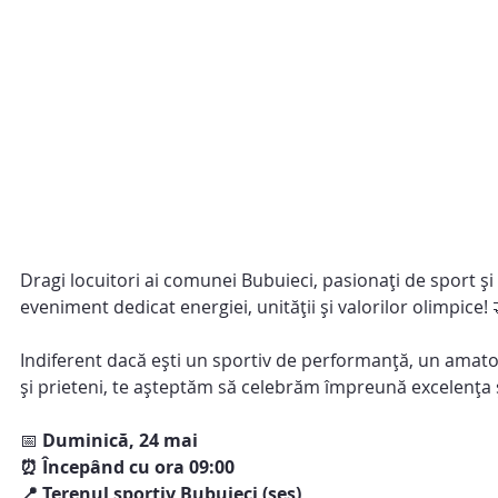
Dragi locuitori ai comunei Bubuieci, pasionați de sport și
eveniment dedicat energiei, unității și valorilor olimpice! 
Indiferent dacă ești un sportiv de performanță, un amator e
și prieteni, te așteptăm să celebrăm împreună excelența și
📅
 Duminică, 24 mai
⏰ Începând cu ora 09:00
📍 Terenul sportiv Bubuieci (șes)