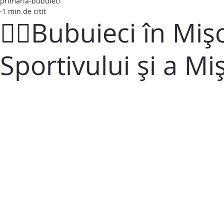
primaria-bubuieci
1 min de citit
🏃‍♂️Bubuieci în Mi
Sportivului și a Mi