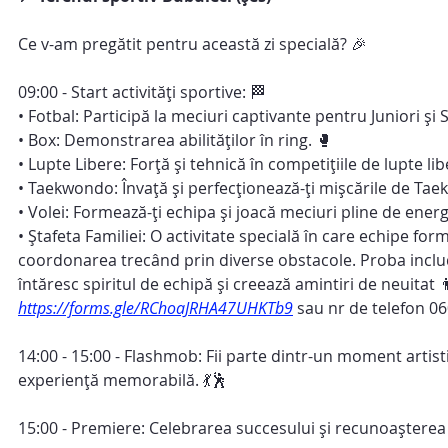
Ce v-am pregătit pentru această zi specială? 🎉
09:00 - Start activități sportive: 🏁
• Fotbal: Participă la meciuri captivante pentru Juniori și S
• Box: Demonstrarea abilităților în ring. 🥊
• Lupte Libere: Forță și tehnică în competițiile de lupte lib
• Taekwondo: Învață și perfecționează-ți mișcările de Ta
• Volei: Formează-ți echipa și joacă meciuri pline de energ
• Ștafeta Familiei: O activitate specială în care echipe form
coordonarea trecând prin diverse obstacole. Proba include 
întăresc spiritul de echipă și creează amintiri de neuitat 👨
https://forms.gle/RChoaJRHA47UHKTb9
sau nr de telefon 0
14:00 - 15:00 - Flashmob: Fii parte dintr-un moment artisti
experiență memorabilă. 💃🕺
15:00 - Premiere: Celebrarea succesului și recunoașterea