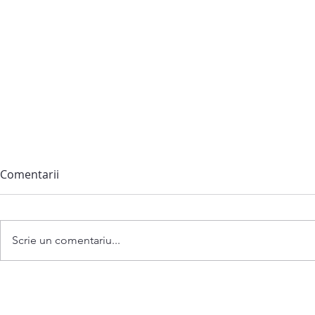
Comentarii
Scrie un comentariu...
Anunț privind convocarea
ședinței extraordinare a