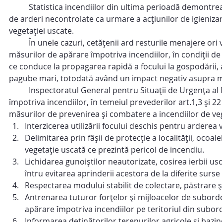
	Statistica incendiilor din ultima perioadă demontrează că în Republica Moldova se înregistrează un număr sporit 
de arderi necontrolate ca urmare a acțiunilor de igienizare
vegetației uscate.
	În unele cazuri, cetățenii ard resturile menajere ori vegetația uscată, fără a asigura supraveghere, în lipsa 
măsurilor de apărare împotriva incendiilor, în condiții d
ce conduce la propagarea rapidă a focului la gospodării, 
pagube mari, totodată având un impact negativ asupra m
	Inspectoratul General pentru Situații de Urgența al MAI, ca organ al administrației publice în domeniul apărării 
împotriva incendiilor, în temeiul prevederilor art.1,3 și 22
măsurilor de prevenirea și combatere a incendiilor de veg
Interzicerea utilizării focului deschis pentru arderea v
Delimitarea prin fâșii de protecție a localității, ocoal
vegetație uscată ce prezintă pericol de incendiu.
Lichidarea gunoiștilor neautorizate, cosirea ierbii us
întru evitarea aprinderii acestora de la diferite surse
Respectarea modului stabilit de colectare, păstrare ș
Antrenarea tuturor forțelor și mijloacelor de subordo
apărare împotriva incendiilor pe teritoriul din subor
Informarea deținătorilor terenurilor agricole și bazin