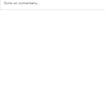
Scrie un comentariu...
Anunț privind convocarea
ședinței extraordinare a
Consiliului comunei
Bubuieci din 06 august 2026