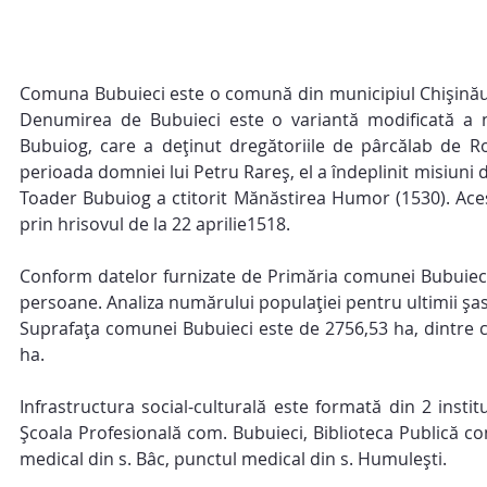
Comuna Bubuieci este o comună din municipiul Chișinău, f
Denumirea de Bubuieci este o variantă modificată a nu
Bubuiog, care a deținut dregătoriile de pârcălab de Ro
perioada domniei lui Petru Rareș, el a îndeplinit misiuni d
Toader Bubuiog a ctitorit Mănăstirea Humor (1530). Acesta
prin hrisovul de la 22 aprilie1518.
Conform datelor furnizate de Primăria comunei Bubuieci,
persoane. Analiza numărului populației pentru ultimii șase
Suprafața comunei Bubuieci este de 2756,53 ha, dintre care
ha.
Infrastructura social-culturală este formată din 2 institu
Școala Profesională com. Bubuieci, Biblioteca Publică co
medical din s. Bâc, punctul medical din s. Humulești.