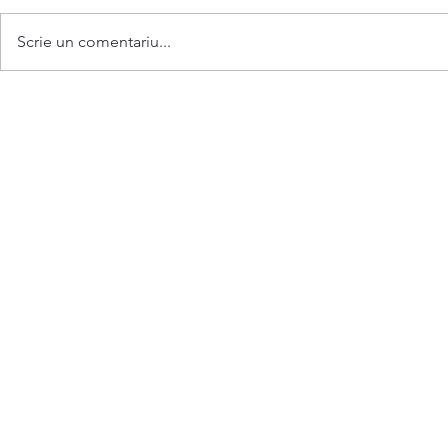
Scrie un comentariu...
Ruta nr.37 ,,Gara-
sat.Bubuieci”