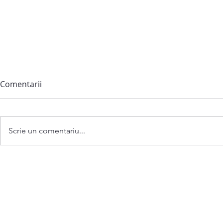
Comentarii
Scrie un comentariu...
Anunț privind convocarea
ședinței extraordinare a
Consiliului comunei
Bubuieci din 06 august 2026