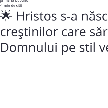
primaria-bubuieci
1 min de citit
🌟 Hristos s-a născu
creștinilor care s
Domnului pe stil v