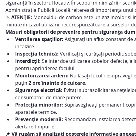
siguranță în sectorul locativ. În scopul minimizării riscuri
Administrația Publică Locală reiterează importanța unu
⚠️ 
ATENȚIE:
 Monoxidul de carbon este un gaz incolor și in
minute în cazul utilizării necorespunzătoare a surselor de 
Măsuri obligatorii de prevenire pentru siguranța du
Ventilarea spațiilor:
 Asigurați un aflux constant de 
încălzire.
Inspecția tehnică:
 Verificați și curățați periodic sob
Interdicții:
 Se interzice utilizarea sobelor defecte, a 
pentru aprinderea focului.
Monitorizarea arderii:
 Nu lăsați focul nesupraveghea
puțin 
2 ore înainte de culcare
.
Siguranța electrică:
 Evitați suprasolicitarea rețelel
consumatori de mare putere.
Protecția minorilor:
 Supravegheați permanent copiii 
aparatele termice.
Prevenție modernă:
 Recomandăm instalarea detecto
alertare timpurie.
📌 
Vă rugăm să analizați posterele informative anexa