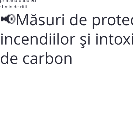
primaria-bubuieci
1 min de citit
📢Măsuri de protec
incendiilor și into
de carbon