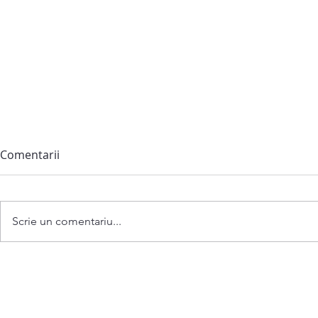
Comentarii
Scrie un comentariu...
Anunț privind convocarea
ședinței extraordinare a
Consiliului comunei
Bubuieci din 06 august 2026