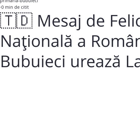
primaria-bubuieci
0 min de citit
🇹🇩 Mesaj de Feli
Națională a Român
Bubuieci urează La