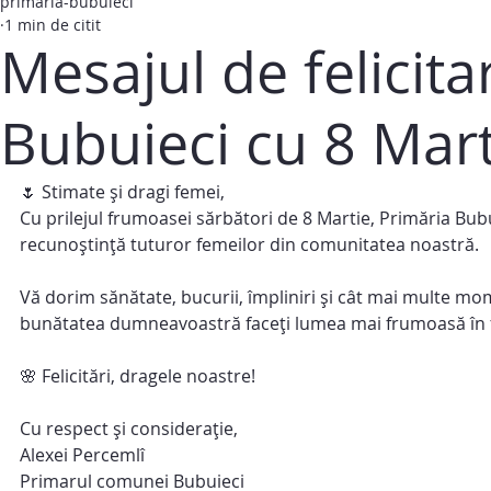
primaria-bubuieci
1 min de citit
Mesajul de felicita
Bubuieci cu 8 Mart
🌷 Stimate și dragi femei,
Cu prilejul frumoasei sărbători de 8 Martie, Primăria Bub
recunoștință tuturor femeilor din comunitatea noastră.
Vă dorim sănătate, bucurii, împliniri și cât mai multe momen
bunătatea dumneavoastră faceți lumea mai frumoasă în fi
🌸 Felicitări, dragele noastre!
Cu respect și considerație,
Alexei Percemlî
Primarul comunei Bubuieci