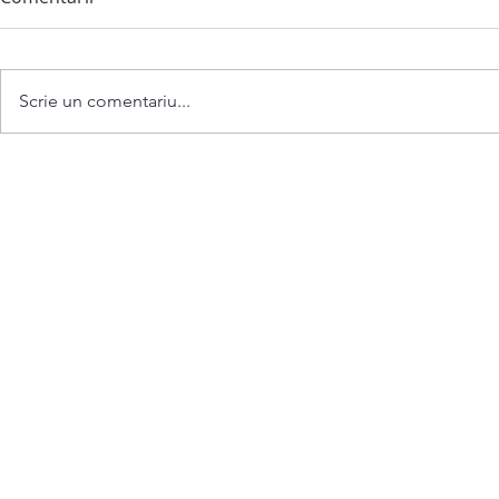
Scrie un comentariu...
Anunț privind convocarea
ședinței extraordinare a
Consiliului comunei
Bubuieci din 06 august 2026