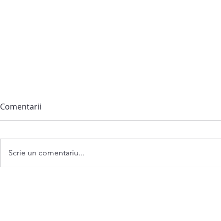
Comentarii
Scrie un comentariu...
Anunț privind convocarea
ședinței extraordinare a
Consiliului comunei
Bubuieci din 06 august 2026