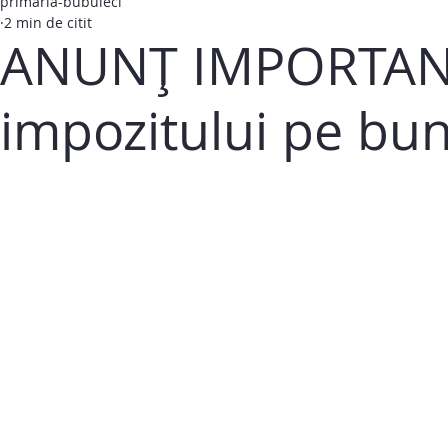
primaria-bubuieci
2 min de citit
ANUNȚ IMPORTANT 
impozitului pe bun