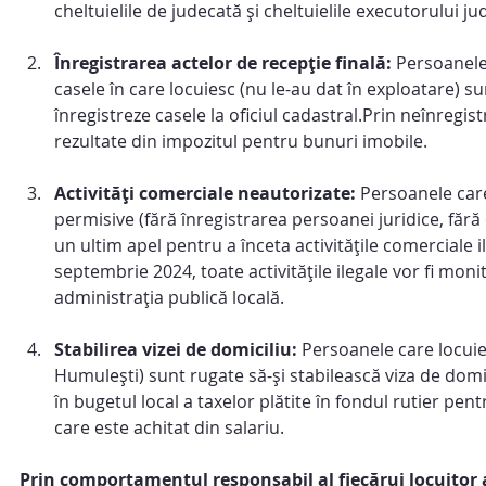
cheltuielile de judecată și cheltuielile executorului j
Înregistrarea actelor de recepție finală: 
Persoanele 
casele în care locuiesc (nu le-au dat în exploatare) su
înregistreze casele la oficiul cadastral.Prin neînreg
rezultate din impozitul pentru bunuri imobile.
Activități comerciale neautorizate: 
Persoanele care
permisive (fără înregistrarea persoanei juridice, fără 
un ultim apel pentru a înceta activitățile comerciale 
septembrie 2024, toate activitățile ilegale vor fi monit
administrația publică locală.
Stabilirea vizei de domiciliu: 
Persoanele care locuie
Humulești) sunt rugate să-și stabilească viza de domi
în bugetul local a taxelor plătite în fondul rutier pen
care este achitat din salariu.
Prin comportamentul responsabil al fiecărui locuitor