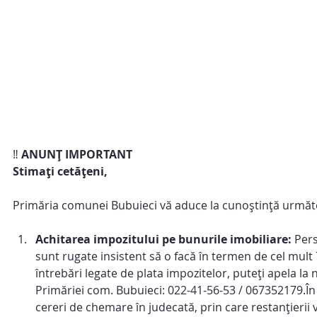
‼️ 
ANUNȚ IMPORTANT
Stimați cetățeni,
Primăria comunei Bubuieci vă aduce la cunoștință următ
Achitarea impozitului pe bunurile imobiliare: 
Pers
sunt rugate insistent să o facă în termen de cel mult
întrebări legate de plata impozitelor, puteți apela la 
Primăriei com. Bubuieci: 022-41-56-53 / 067352179.În c
cereri de chemare în judecată, prin care restanțierii vo