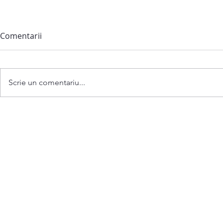
Comentarii
Scrie un comentariu...
Anunț privind convocarea
ședinței extraordinare a
Consiliului comunei
Bubuieci din 06 august 2026