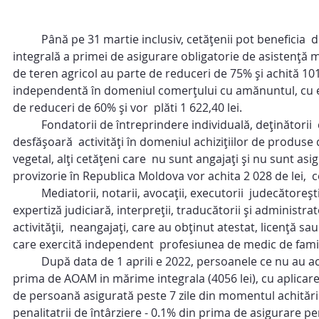
	Până pe 31 martie inclusiv, cetățenii pot beneficia  de reduceri în mărime de 50%, 60% sau 75% din valoarea 
integrală a primei de asigurare obligatorie de asistenţă me
de teren agricol au parte de reduceri de 75% şi achită 1014
independentă în domeniul comerţului cu amănuntul, cu ex
de reduceri de 60% şi vor  plăti 1 622,40 lei.
	Fondatorii de întreprindere individuală, deţinătorii  de patentă, arendaşii, arendatorii, persoanele fizice care 
desfășoară  activități în domeniul achizițiilor de produse 
vegetal, alţi cetăţeni care  nu sunt angajaţi şi nu sunt asi
provizorie în Republica Moldova vor achita 2 028 de lei, 
	Mediatorii, notarii, avocaţii, executorii  judecătoreşti, experţii judiciari care activează în cadrul unui birou de  
expertiză judiciară, interpreţii, traducătorii şi administrat
activităţii,  neangajaţi, care au obţinut atestat, licenţă s
care exercită independent  profesiunea de medic de famil
	După data de 1 aprili е 2022, persoanele се nu au achitat рrimа de asigurare in sumă fiхă in termenul legal, achită 
prima de AOAM in mărimе integrala (4056 lei), cu aplicare
de реrsоаnă asigurată peste 7 zile din momentul achitării p
penalitatrii de întârziere - 0.1% din рrimа de asigurare pen