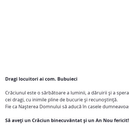
Dragi locuitori ai com. Bubuieci
Crăciunul este o sărbătoare a luminii, a dăruirii și a spera
cei dragi, cu inimile pline de bucurie și recunoștință.
Fie ca Nașterea Domnului să aducă în casele dumneavoastră
Să aveți un Crăciun binecuvântat și un An Nou fericit!