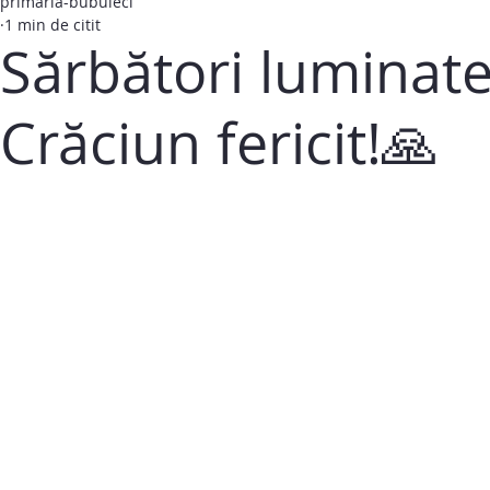
primaria-bubuieci
1 min de citit
Sărbători luminate
Crăciun fericit!🙏