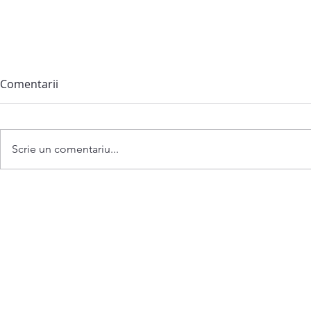
Comentarii
Scrie un comentariu...
Anunț privind convocarea
ședinței extraordinare a
Consiliului comunei
Bubuieci din 06 august 2026