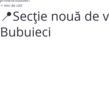
primaria-bubuieci
1 min de citit
📍Secție nouă de 
Bubuieci