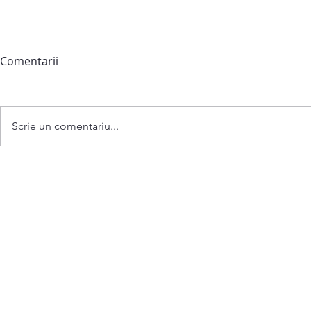
Comentarii
Scrie un comentariu...
Anunț privind convocarea
ședinței extraordinare a
Consiliului comunei
Bubuieci din 06 august 2026