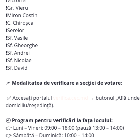
❗️Victoriei
❗️Gr. Vieru
❗️Miron Costin
❗️C. Chiroșca
❗️Serelor
❗️Sf. Vasile
❗️Sf. Gheorghe
❗️Sf. Andrei
❗️Sf. Nicolae
❗️Sf. David
📌 
Modalitatea de verificare a secției de votare:
 ✅ Accesați portalul 
verifica.cec.md
→ butonul „Află unde s
domiciliu/reședință).
🕘 
Program pentru verificări la fața locului:
👉 Luni – Vineri: 09:00 – 18:00 (pauză 13:00 – 14:00)
👉 Sâmbătă – Duminică: 10:00 – 14:00