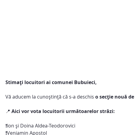
Stimați locuitori ai comunei Bubuieci,
Vă aducem la cunoștință că s-a deschis 
o secție nouă de
📍 
Aici vor vota locuitorii următoarelor străzi:
❗️Ion și Doina Aldea-Teodorovici
❗️Veniamin Apostol