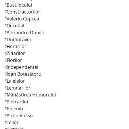
❗️Busuiocului
❗️Constructorilor
❗️Valeriu Cupcea
❗️Decebal
❗️Alexandru Donici
❗️Dumbravei
❗️Fierarilor
❗️Zidarilor
❗️Florilor
❗️Independenței
❗️Ioan Botezătorul
❗️Lalelelor
❗️Lemnarilor
❗️Mănăstirea Humorului
❗️Pietrarilor
❗️Poieniței
❗️Alecu Russo
❗️Teilor