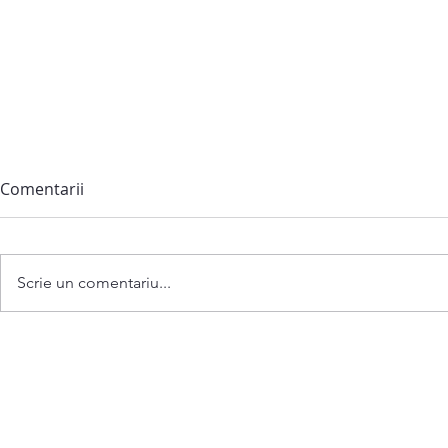
Comentarii
Scrie un comentariu...
Anunț privind convocarea
ședinței extraordinare a
Consiliului comunei
Bubuieci din 06 august 2026