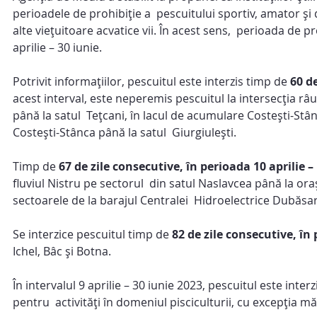
perioadele de prohibiție a  pescuitului sportiv, amator și 
alte viețuitoare acvatice vii. În acest sens,  perioada de pr
aprilie – 30 iunie. 
Potrivit informațiilor, pescuitul este interzis timp de 
60 de
acest interval, este neperemis pescuitul la intersecția râ
până la satul  Teţcani, în lacul de acumulare Costeşti-Stân
Costeşti-Stânca până la satul  Giurgiuleşti.
Timp de 
67 de zile consecutive, în perioada 10 aprilie –
fluviul Nistru pe sectorul  din satul Naslavcea până la or
sectoarele de la barajul Centralei  Hidroelectrice Dubăsari
Se interzice pescuitul timp de 
82 de zile consecutive, în 
Ichel, Bâc şi Botna. 
În intervalul 9 aprilie – 30 iunie 2023, pescuitul este interzi
pentru  activităţi în domeniul pisciculturii, cu excepţia mă