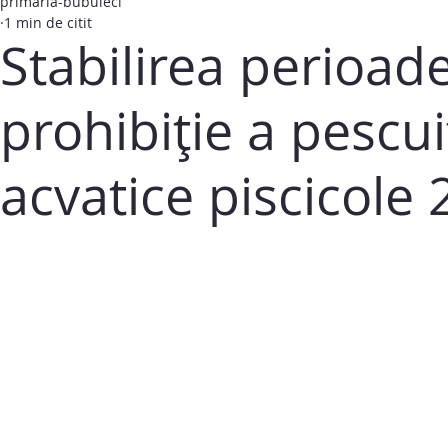
primaria-bubuieci
1 min de citit
Stabilirea perioade
prohibiție a pescui
acvatice piscicole