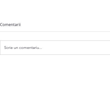
Comentarii
Scrie un comentariu...
Anunț privind convocarea
ședinței extraordinare a
Consiliului comunei
Bubuieci din 06 august 2026