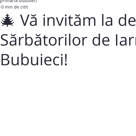
primaria-bubuieci
0 min de citit
🎄 Vă invităm la d
Sărbătorilor de I
Bubuieci!