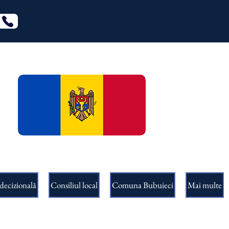
decizională
Consiliul local
Comuna Bubuieci
Mai multe