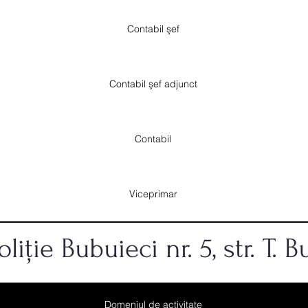
Contabil şef
Contabil şef adjunct
Contabil
Viceprimar
liție Bubuieci nr. 5, str. T. B
Domeniul de activitate