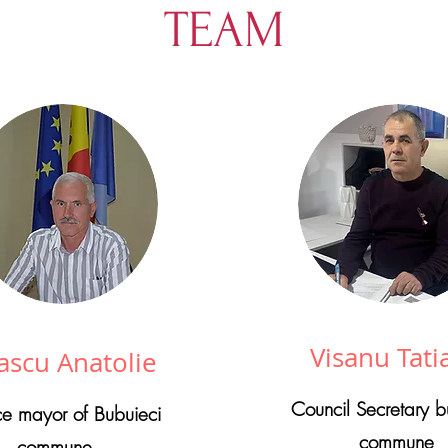
TEAM
Visanu Tati
ascu Anatolie
Council Secretary b
ce mayor of Bubuieci
commune
commune