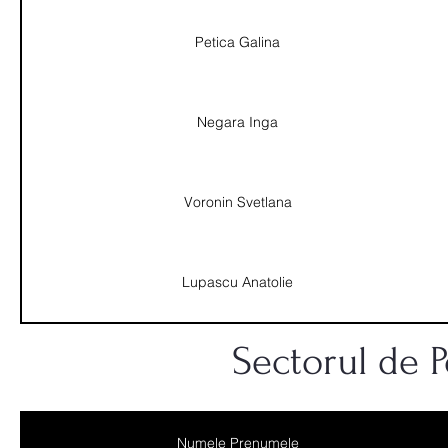
Petica Galina
Negara Inga
Voronin Svetlana
Lupascu Anatolie
Sectorul de Po
Numele Prenumele