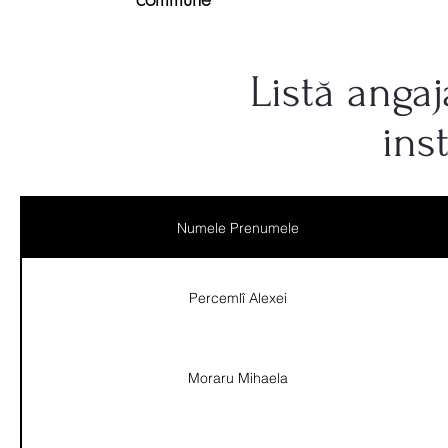
Listă anga
ins
Numele Prenumele
Percemlî Alexei
Moraru Mihaela