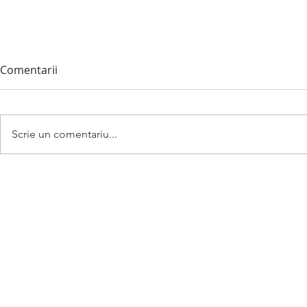
Comentarii
Scrie un comentariu...
Anunț privind convocarea
ședinței extraordinare a
Consiliului comunei
Bubuieci din 06 august 2026