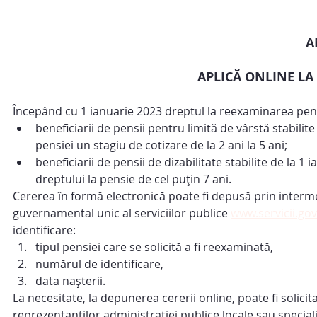
A
APLICĂ ONLINE LA
Începând cu 1 ianuarie 2023 dreptul la reexaminarea pensi
beneficiarii de pensii pentru limită de vârstă stabilite
pensiei un stagiu de cotizare de la 2 ani la 5 ani;
beneficiarii de pensii de dizabilitate stabilite de la 1
dreptului la pensie de cel puţin 7 ani.
Cererea în formă electronică poate fi depusă prin interme
guvernamental unic al serviciilor publice 
www.servicii.go
identificare:
tipul pensiei care se solicită a fi reexaminată,
numărul de identificare,
data naşterii.
La necesitate, la depunerea cererii online, poate fi solicit
reprezentanţilor administraţiei publice locale sau specialiș