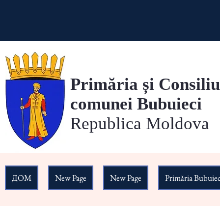
Primăria și Consiliu
comunei Bubuieci
Republica Moldova
ДОМ
New Page
New Page
Primăria Bubuiec