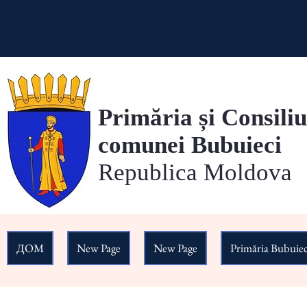
Primăria și Consiliu
comunei Bubuieci
Republica Moldova
ДОМ
New Page
New Page
Primăria Bubuiec