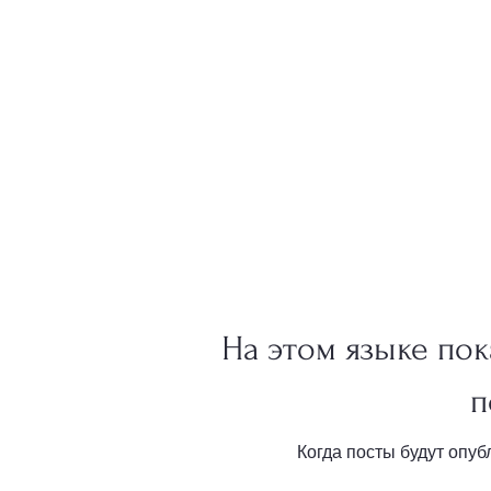
На этом языке по
п
Когда посты будут опуб