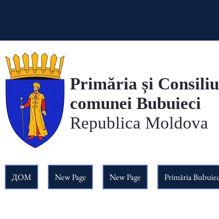
Primăria și Consiliu
comunei Bubuieci
Republica Moldova
ДОМ
New Page
New Page
Primăria Bubuiec