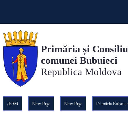
Primăria și Consiliu
comunei Bubuieci
Republica Moldova
ДОМ
New Page
New Page
Primăria Bubuiec